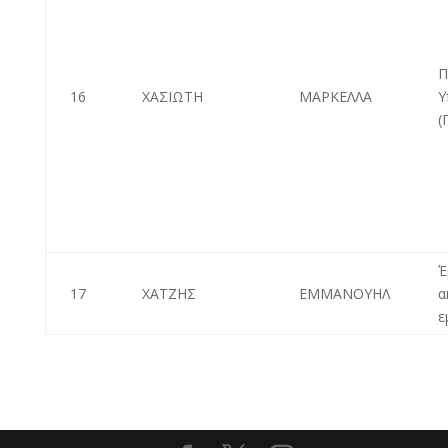
Π
16
ΧΑΣΙΩΤΗ
ΜΑΡΚΕΛΛΑ
Υ
(
Έ
17
ΧΑΤΖΗΣ
ΕΜΜΑΝΟΥΗΛ
α
ε