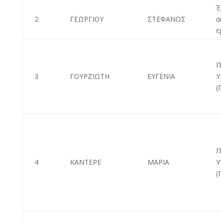
Έ
2
ΓΕΩΡΓΙΟΥ
ΣΤΕΦΑΝΟΣ
α
ε
Π
3
ΓΟΥΡΖΙΩΤΗ
ΕΥΓΕΝΙΑ
Υ
(
Π
4
ΚΑΝΤΕΡΕ
ΜΑΡΙΑ
Υ
(