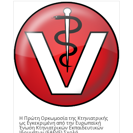
Η Πρώτη Ορκωμοσία της Κτηνιατρικής
ως Εγκεκριμένη από την Ευρωπαϊκή
Ένωση Κτηνιατρικών Εκπαιδευτικών
Ιδρυμάτων (EAEVE) Σχολή