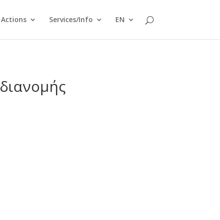
Actions
Services/Info
EN
 διανομής