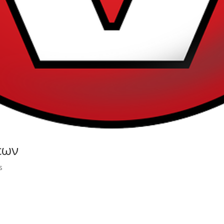
εων
s