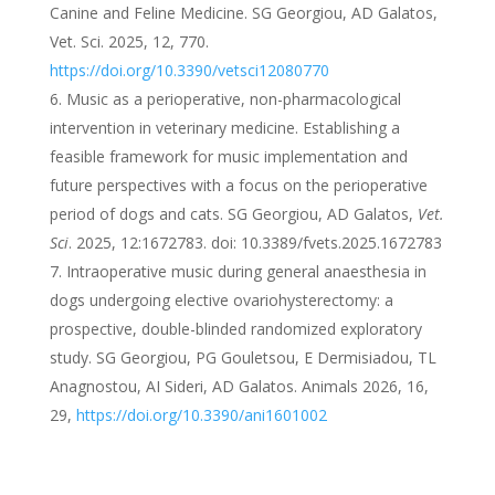
Canine and Feline Medicine. SG Georgiou, AD Galatos,
Vet. Sci. 2025, 12, 770.
https://doi.org/10.3390/vetsci12080770
Music as a perioperative, non-pharmacological
intervention in veterinary medicine. Establishing a
feasible framework for music implementation and
future perspectives with a focus on the perioperative
period of dogs and cats. SG Georgiou, AD Galatos,
Vet.
Sci
. 2025, 12:1672783. doi: 10.3389/fvets.2025.1672783
Ι
ntraoperative music during general anaesthesia in
dogs undergoing elective ovariohysterectomy: a
prospective, double-blinded randomized exploratory
study. SG Georgiou, PG Gouletsou,
Ε
Dermisiadou, TL
Anagnostou,
Α
I Sideri, AD Galatos. Animals 2026, 16,
29
,
https://doi.org/10.3390/ani1601002