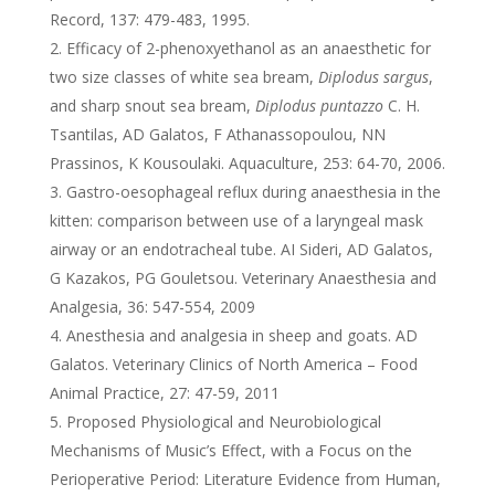
Record, 137: 479-483, 1995.
Efficacy of 2-phenoxyethanol as an anaesthetic for
two size classes of white sea bream,
Diplodus sargus
,
and sharp snout sea bream,
Diplodus puntazzo
C. H.
Tsantilas, AD Galatos, F Athanassopoulou, NN
Prassinos, K Kousoulaki. Aquaculture, 253: 64-70, 2006.
Gastro-oesophageal reflux during anaesthesia in the
kitten: comparison between use of a laryngeal mask
airway or an endotracheal tube. AI Sideri, AD Galatos,
G Kazakos, PG Gouletsou. Veterinary Anaesthesia and
Analgesia, 36: 547-554, 2009
Anesthesia and analgesia in sheep and goats. AD
Galatos. Veterinary Clinics of North America – Food
Animal Practice, 27: 47-59, 2011
Proposed Physiological and Neurobiological
Mechanisms of Music’s Effect, with a Focus on the
Perioperative Period: Literature Evidence from Human,