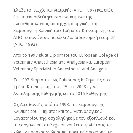
Έλαβε το πτυχίο Κτηνιατρικής (ΑΠΘ, 1987) και επί 8
έτη μετεκπαιδεύτηκε στα αντικείμενα της
αναισθησιολογίας και της χειρουργικής στη
Χειρουργική Κλινική του Τμήματος Κτηνιατρικής του
ΑΠΘ, εκπονώντας, παράλληλα, διδακτορική διατριβή
(ΑΠΘ, 1992).
Από το
1997
είναι
Diplomate
του
European College of
Veterinary Anaesthesia and Analgesia
και
European
Veterinary Specialist in Anaesthesia and Analgesia.
Το 1997 διορίστηκε ως Επίκουρος Καθηγητής στο
Τμήμα Κτηνιατρικής του Π.Θ., το 2008 έγινε
Αναπληρωτής Καθηγητής και το 2016 Καθηγητής.
Ως Διευθυντής, από το 1998, της Χειρουργικής
Κλινικής του Τμήματος και του Ακτινολογικού
Εργαστηρίου της, ασχολήθηκε με τον εξοπλισμό και
την οργάνωση, στελέχωση και λειτουργία τους, ως
χώρων παροχής γνώσης και πρακτικής άσκησης των