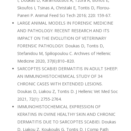
I, Doukas D, Karamoutsios A, Tzora A, Bonos E,
Skoufos I, Tsinas A, Christaki E, Tontis D, Florou-
Paneri P. Animal Feed Sci Tech 2016; 220: 159-67.
LARGE ANIMAL MODELS IN FORENSIC MEDICINE
AND PATHOLOGY: RECENT RESEARCH AND ITS
IMPACT ON THE EVOLUTION OF VETERINARY
FORENSIC PATHOLOGY. Doukas D, Tontis D,
Stefanidou M, Spiliopoulou C. Archives of Hellenic
Medicine 2020, 37(6):810–820.
SARCOPTES SCABIEI DERMATITIS IN ADULT SHEEP:
AN IMMUNOHISTOCHEMICAL STUDY OF 34
CHRONIC CASES WITH EXTENDED LESIONS.
Doukas D, Liakou Z, Tontis D. J Hellenic Vet Med Soc
2021, 72(1): 2755-2764.
IMMUNOHISTOCHEMICAL EXPRESSION OF
KERATINS IN OVINE HEALTHY SKIN AND CHRONIC
DERMATITIS DUE TO SARCOPTES SCABIEI. Doukas
D, Liakou Z, Koukoulis G, Tontis D. J Comp Path