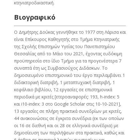
κτηνιατροδικαστική.
Βιογραφικό
Ο Δημήτρης Δούκας γεννήθηκε το 1977 στη Λάρισα και
είναι Επίκουρος Καθηγητής στο Τμήμα Κτηνιατρικής
της Σχολής Επιστημών Υγείας του Πανεπιστημίου
Θεσσαλίας από το Μάιο του 2021, έχοντας ευδόκιμη
προϋπηρεσία στο ίδιο Τμήμα για τα προγενέστερα 7
συναπτά έτη ως Συμβασιούχος Διδάσκων. Το
δημοσιευμένο επιστημονικό του έργο περιλαμβάνει 1
διδακτορική διατριβή, 1 μεταπτυχιακή διατριβή, 1
κεφάλαιο βιβλίου, 12 εργασίες σε επιστημονικά
περιοδικά με κριτές [ετεροαναφορές: 193, h-index: 5
και i10-index: 3 στο Google Scholar στις 10-10-2021],
13 εργασίες σε πλήρη πρακτικά συνεδρίων με κριτές,
44 ανακοινώσεις σε έγκριτα συνέδρια (εκ των οποίων
οι 16 σε διεθνή και οι 28 σε ελληνικά συνέδρια) με
δημοσίευση των περιλήψεων στα πρακτικά, καθώς και
6 άρθρα σε πρακτικά λοιπών συμποσίων και