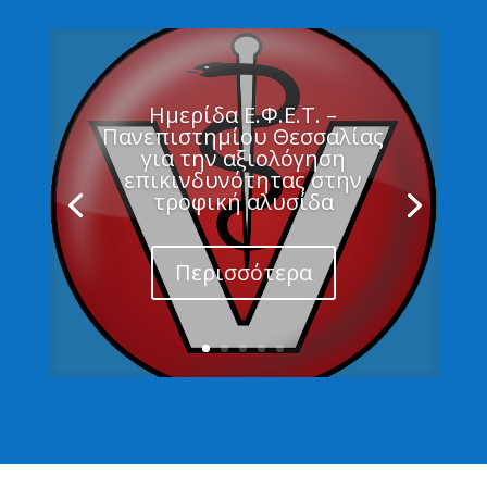
Ημερίδα Ε.Φ.Ε.Τ. –
Πανεπιστημίου Θεσσαλίας
για την αξιολόγηση
επικινδυνότητας στην
τροφική αλυσίδα
Περισσότερα