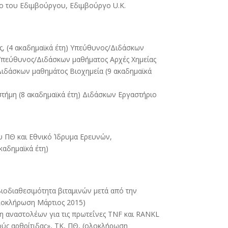
ιο του Εδιμβούργου, Εδιμβούργο U.K.
ς, (4 ακαδημαϊκά έτη) Υπεύθυνος/Διδάσκων
 Υπεύθυνος/Διδάσκων μαθήματος Αρχές Χημείας
/Διδάσκων μαθημάτος Βιοχημεία (9 ακαδημαϊκά
στήμη (8 ακαδημαϊκά έτη) Διδάσκων Εργαστήριο
υ ΠΘ και Εθνικό Ίδρυμα Ερευνών,
καδημαϊκά έτη)
ιοδιαθεσιμότητα βιταμινών μετά από την
(ολοκλήρωση Μάρτιος 2015)
η αναστολέων για τις πρωτεΐνες TNF και RANKL
oύς αρθρίτιδας», ΤΚ, ΠΘ, (ολοκλήρωση