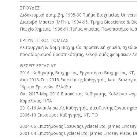
ΣΠΟΥΔΕΣ
Διδακτορική Διατριβή, 1995-98 Τμήμα Βιοχημείας, Universit
Διατριβή Μάστερ (MPhil), 1994-95, Τμήμα Bioscience & Biot
Πτυχίο Χημείας, 1986-91,Τμήμα Χημείας, Πανεπιστήμιο Ιω
ΕΡΕΥNHTΙΚΟΣ ΤΟΜΕΑΣ
Λειτουργική & δομή Βιοχημεία: πρωτεϊνική χημεία, σχεδ
προσδιορισμού δραστηκότητας, εκλοβισμός φαρμάκων-λι
ΘΕΣΕΙΣ ΕΡΓΑΣΙΑΣ
2016- Καθηγητής Βιοχημείας, Εργαστήριο Βιοχημείας, ΚΤ,
Απρ 2018-Σεπ 2018 Επισκέπτης Καθηγητής, Ινστ. Βιολογία
Ίδρυμα Ερευνών, Ελλάδα
Οκτ 2017-Μαρ 2018 Επισκέπτης Καθηγητής, Κολλέγιο Φαρμ
Καρολίνας, ΗΠΑ
2010-16 Αναπληρωτής Καθηγητής, Διευθυντής Εργαστηρίο
2006-10 Επίκουρος Καθηγητής, ΚΤ, ΠΘ
2004-06 Επιστήμονας Έρευνας Cyclacel Ltd, James Lindsay
2001-04 Επιστήμονας Cyclacel Ltd, James Lindsay Place, D