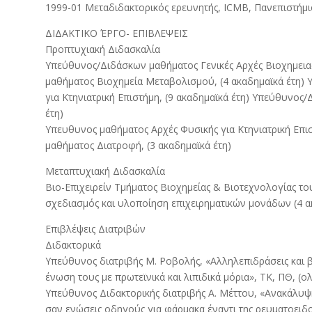
1999-01 Μεταδιδακτορικός ερευνητής, ICMB, Πανεπιστήμ
ΔΙΔΑΚΤΙΚΟ ΈΡΓΟ- ΕΠΙΒΛΕΨΕΙΣ
Προπτυχιακή Διδασκαλία
Υπεύθυνος/Διδάσκων μαθήματος Γενικές Αρχές Βιοχημεια
μαθήματος Βιοχημεία Μεταβολισμού, (4 ακαδημαϊκά έτη)
για Κτηνιατρική Επιστήμη, (9 ακαδημαϊκά έτη) Υπεύθυνος
έτη)
Υπευθυνος μαθήματος Αρχές Φυσικής για Κτηνιατρική Επι
μαθήματος Διατροφή, (3 ακαδημαϊκά έτη)
Μεταπτυχιακή Διδασκαλία
Βιο-Επιχειρείν Τμήματος Βιοχημείας & Βιοτεχνολογίας το
σχεδιασμός και υλοποίηση επιχειρηματικών μονάδων (4 α
Επιβλέψεις Διατριβών
Διδακτορικά
Υπεύθυνος διατριβής Μ. Ροβολής, «Αλληλεπιδράσεις και β
ένωση τους με πρωτεϊνικά και λιπιδικά μόρια», ΤΚ, ΠΘ, 
Υπεύθυνος Διδακτορικής διατριβής Α. Μέττου, «Ανακάλυψ
σαν ενώσεις οδηγούς για φάρμακα έναντι της ρευματοειδ