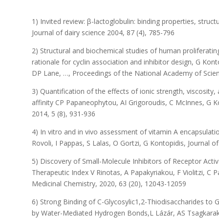
1) Invited review: β-lactoglobulin: binding properties, struc
Journal of dairy science 2004, 87 (4), 785-796
2) Structural and biochemical studies of human proliferatin
rationale for cyclin association and inhibitor design, G Kon
DP Lane, …, Proceedings of the National Academy of Scien
3) Quantification of the effects of ionic strength, viscosity
affinity CP Papaneophytou, AI Grigoroudis, C McInnes, G K
2014, 5 (8), 931-936
4) In vitro and in vivo assessment of vitamin A encapsulat
Rovoli, I Pappas, S Lalas, O Gortzi, G Kontopidis, Journal 
5) Discovery of Small-Molecule Inhibitors of Receptor Acti
Therapeutic Index V Rinotas, A Papakyriakou, F Violitzi, 
Medicinal Chemistry, 2020, 63 (20), 12043-12059
6) Strong Binding of C-Glycosylic1,2-Thiodisaccharides to 
by Water-Mediated Hydrogen Bonds,L Lázár, AS Tsagkarakou