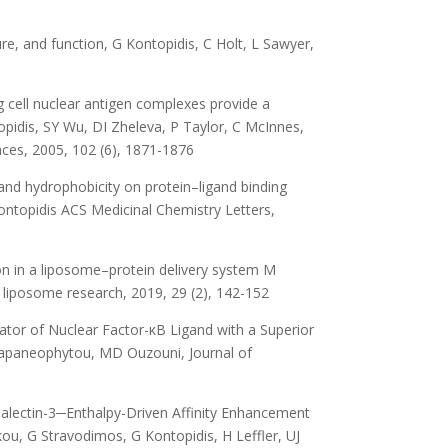
ture, and function, G Kontopidis, C Holt, L Sawyer,
g cell nuclear antigen complexes provide a
topidis, SY Wu, DI Zheleva, P Taylor, C McInnes,
ces, 2005, 102 (6), 1871-1876
, and hydrophobicity on protein–ligand binding
ontopidis ACS Medicinal Chemistry Letters,
ion in a liposome–protein delivery system M
of liposome research, 2019, 29 (2), 142-152
vator of Nuclear Factor-κB Ligand with a Superior
C Papaneophytou, MD Ouzouni, Journal of
Galectin-3─Enthalpy-Driven Affinity Enhancement
, G Stravodimos, G Kontopidis, H Leffler, UJ