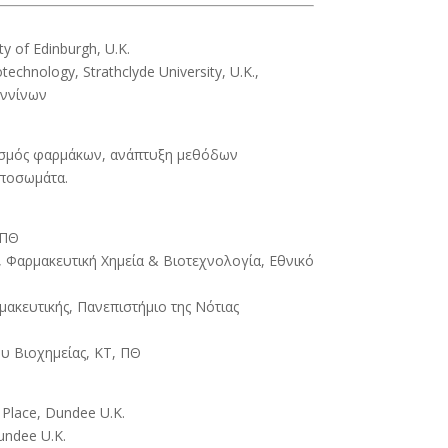
y of Edinburgh, U.K.
echnology, Strathclyde University, U.K.,
αννίνων
ιασμός φαρμάκων, ανάπτυξη μεθόδων
ποσωμάτα.
 ΠΘ
, Φαρμακευτική Χημεία & Βιοτεχνολογία, Εθνικό
ακευτικής, Πανεπιστήμιο της Νότιας
υ Βιοχημείας, ΚΤ, ΠΘ
 Place, Dundee U.K.
undee U.K.