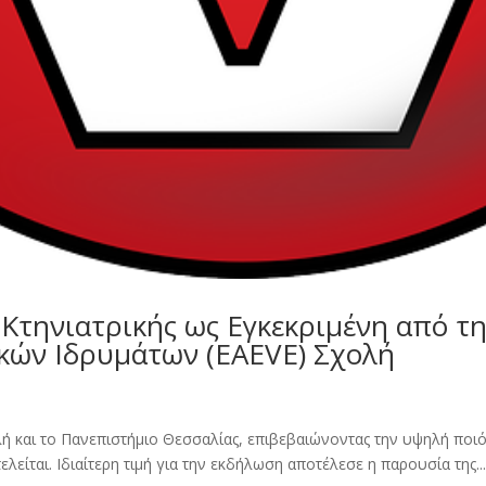
Κτηνιατρικής ως Εγκεκριμένη από 
κών Ιδρυμάτων (EAEVE) Σχολή
ολή και το Πανεπιστήμιο Θεσσαλίας, επιβεβαιώνοντας την υψηλή πο
είται. Ιδιαίτερη τιμή για την εκδήλωση αποτέλεσε η παρουσία της..