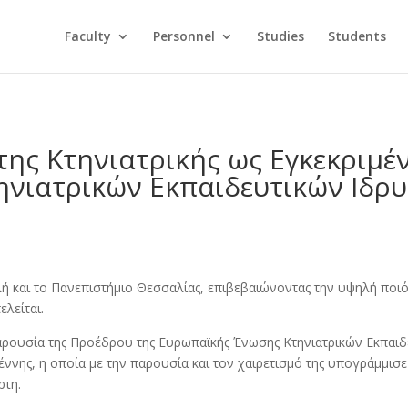
Faculty
Personnel
Studies
Students
ης Κτηνιατρικής ως Εγκεκριμέ
νιατρικών Εκπαιδευτικών Ιδρυ
ολή και το Πανεπιστήμιο Θεσσαλίας, επιβεβαιώνοντας την υψηλή πο
λείται.
παρουσία της Προέδρου της Ευρωπαϊκής Ένωσης Κτηνιατρικών Εκπαιδ
ιέννης, η οποία με την παρουσία και τον χαιρετισμό της υπογράμμισ
ρτη.