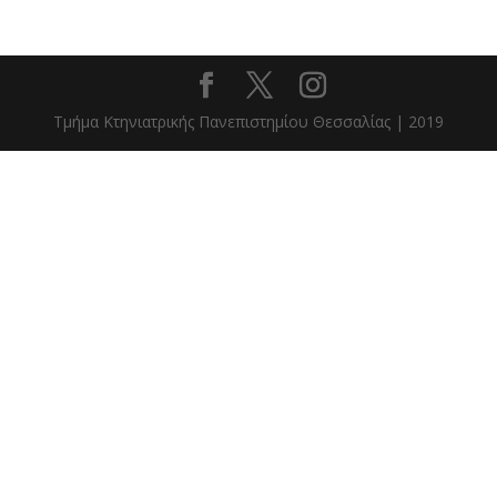
Τμήμα Κτηνιατρικής Πανεπιστημίου Θεσσαλίας | 2019