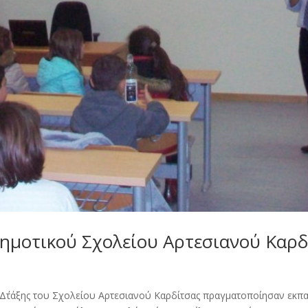
ημοτικού Σχολείου Αρτεσιανού Καρδ
ι Δ΄τάξης του Σχολείου Αρτεσιανού Καρδίτσας πραγματοποίησαν εκπα