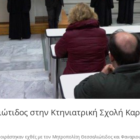
ώτιδος στην Κτηνιατρική Σχολή Καρ
μοιράστηκαν εχθές με τον Μητροπολίτη Θεσσαλιώτιδος και Φαναριοφ