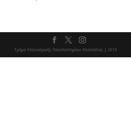
Τμήμα Κτηνιατρικής Πανεπιστημίου Θεσσαλίας | 2019