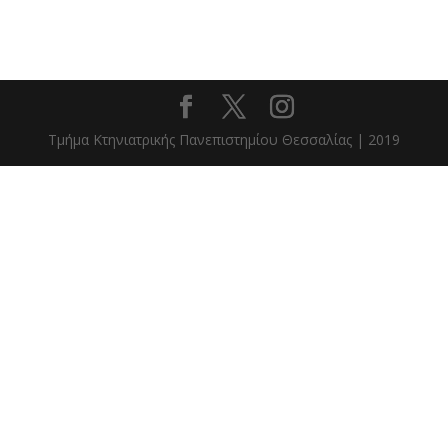
Τμήμα Κτηνιατρικής Πανεπιστημίου Θεσσαλίας | 2019