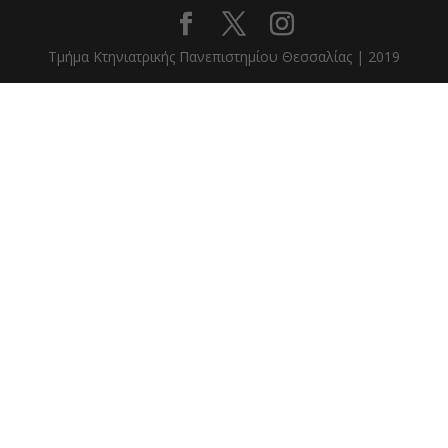
Τμήμα Κτηνιατρικής Πανεπιστημίου Θεσσαλίας | 2019