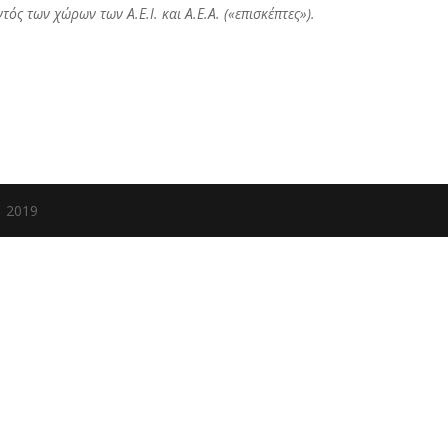
τός των χώρων των Α.Ε.Ι. και Α.Ε.Α. («επισκέπτες»).
| 2019