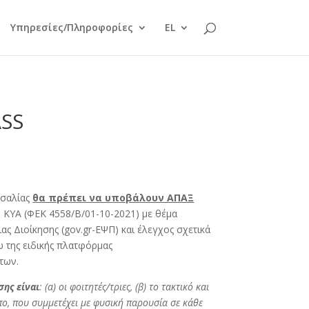
Υπηρεσίες/Πληροφορίες
EL
SS
σσαλίας
θα πρέπει να υποβάλουν ΑΠΑΞ
 ΚΥΑ (ΦΕΚ 4558/Β/01-10-2021) με θέμα
 Διοίκησης (gov.gr-ΕΨΠ) και έλεγχος σχετικά
 της ειδικής πλατφόρμας
των.
ης είναι
: (α) οι φοιτητές/τριες, (β) το τακτικό και
πο, που συμμετέχει με φυσική παρουσία σε κάθε