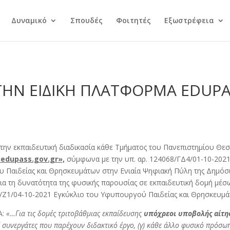
Δυναμικό
Σπουδές
Φοιτητές
Εξωστρέφεια
ΤΗΝ ΕΙΔΙΚΗ ΠΛΑΤΦΟΡΜΑ EDUPA
στην εκπαιδευτική διαδικασία κάθε Τμήματος του Πανεπιστημίου Θε
edupass.gov.gr»,
σύμφωνα με την υπ. αρ. 124068/ΓΔ4/01-10-2021
Παιδείας και Θρησκευμάτων στην Ενιαία Ψηφιακή Πύλη της Δημόσιας
 τη δυνατότητα της φυσικής παρουσίας σε εκπαιδευτική δομή μέσω
62/Ζ1/04-10-2021 Εγκύκλιο του Υφυπουργού Παιδείας και Θρησκευμά
Α:
«…Για τις δομές τριτοβάθμιας εκπαίδευσης
υπόχρεοι υποβολής αίτησ
ί συνεργάτες που παρέχουν διδακτικό έργο, (γ) κάθε άλλο φυσικό πρόσω