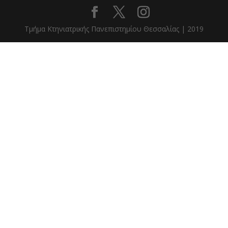
Τμήμα Κτηνιατρικής Πανεπιστημίου Θεσσαλίας | 2019